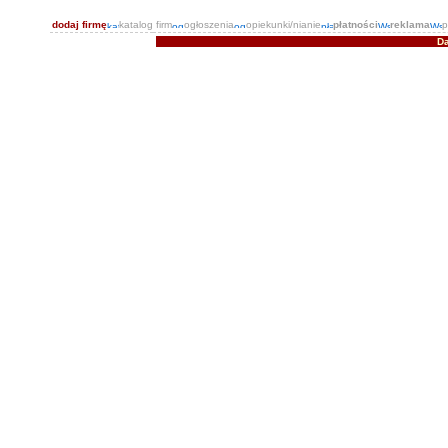
dodaj firmę
katalog firm
ogłoszenia
opiekunki/nianie
płatności
reklama
p
Da