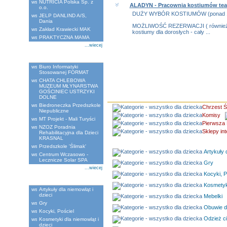
NUTRICIA Polska Sp. z
ALADYN - Pracownia kostiumów tea
o.o.
DUŻY WYBÓR KOSTIUMÓW (ponad 1
JELP DANLIND A/S,
Dania
MOŻLIWOŚĆ REZERWACJI ( również t
Zakład Krawiecki MAK
kostiumy dla dorosłych - cały ...
PRAKTYCZNA MAMA
...wiecej
Ostatnio dodane
Biuro Informatyki
Stosowanej FORMAT
CHATA CHLEBOWA
MUZEUM MŁYNARSTWA
GOŚCINIEC USTRZYKI
DOLNE
Biedroneczka Przedszkole
Chrzest Ś
Niepubliczne
Komisy
MT Projekt - Mali Turyści
Pierwsza 
NZOZ Poradnia
Sklepy in
Rehabilitacyjna dla Dzieci
KRASNAL
Przedszkole 'Ślimak'
Artykuły d
Centrum Wczasowo -
Lecznicze Solar SPA
Gry
...wiecej
Kocyki, P
Kategorie
Kosmetyki
Artykuły dla niemowląt i
dzieci
Mebelki
Gry
Obuwie dl
Kocyki, Pościel
Odzież c
Kosmetyki dla niemowląt i
dzieci