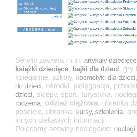
Projektow
Mebelki
Sklepy z 
Obuwie dla dzieci, buty
dziecięce
Ubranka
...wiecej
Wózki dz
Katalog Firm
Zabawki
A
B
C
D
E
F
G
...
dalej...
Zabawki 
Żywienie 
Serwis zawiera m.in.
artykuły dziecięce
,
, gry
książki dziecięce
bajki dla dzieci
księgarnie, szkoły,
kosmetyki dla dzieci
, ośrodki, pielęgnacja, przeds
do dzieci
, sklepy, sport, turystyka, nocleg
dzieci
,
odzież ciążowa
, ubranka d
rodzenia
pościele, ubranka,
, an
kursy, szkolenia
innych ciekawych informacji
Polecamy serwisy noclegowe:
noclegi