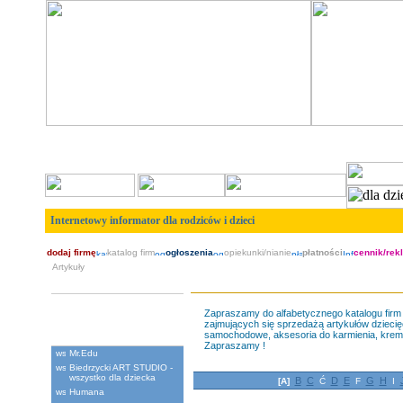
Internetowy informator dla rodziców i dzieci
dodaj firmę
katalog firm
ogłoszenia
opiekunki/nianie
płatności
cennik/rek
Artykuły
Artyku³y dzieciêce
Zapraszamy do alfabetycznego katalogu firm 
zajmujących się sprzedażą artykułów dziecięcyc
samochodowe, aksesoria do karmienia, kremy pi
Polecane
Zapraszamy !
Mr.Edu
Biedrzycki ART STUDIO -
wszystko dla dziecka
B
C
D
E
G
H
[A]
Ć
F
I
Humana