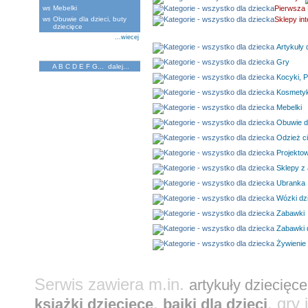
Mebelki
Pierwsza 
Obuwie dla dzieci, buty
Sklepy in
dziecięce
...wiecej
Artykuły d
Katalog Firm
Gry
A
B
C
D
E
F
G
...
dalej...
Kocyki, P
Kosmetyki
Mebelki
Obuwie dl
Odzież c
Projektow
Sklepy z 
Ubranka
Wózki dz
Zabawki
Zabawki 
Żywienie 
Serwis zawiera m.in.
artykuły dziecięce
,
, gry
książki dziecięce
bajki dla dzieci