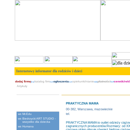
Internetowy informator dla rodziców i dzieci
dodaj firmę
katalog firm
ogłoszenia
opiekunki/nianie
płatności
cennik/rek
Artykuły
Artyku³y dzieciêce
PRAKTYCZNA MAMA
Polecane
00-382, Warszawa, mazowieckie
tel.
Mr.Edu
Biedrzycki ART STUDIO -
wszystko dla dziecka
PRAKTYCZNA MAMA to outlet odzieży ciążowej, 
zagranicznych producentów.Rozmiary: od XX
Humana
ciążową sklep oferuje również bieliznę ciążową