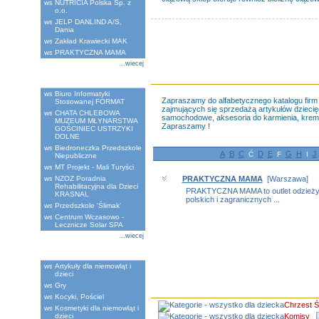
NUTRICIA Polska Sp. z
o.o.
JELP DANLIND A/S,
Dania
Zakład Krawiecki MAK
PRAKTYCZNA MAMA
...wiecej
Ostatnio dodane
Biuro Informatyki
Zapraszamy do alfabetycznego katalogu firm 
Stosowanej FORMAT
zajmujących się sprzedażą artykułów dziecięcyc
CHATA CHLEBOWA
samochodowe, aksesoria do karmienia, kremy pi
MUZEUM MŁYNARSTWA
Zapraszamy !
GOŚCINIEC USTRZYKI
DOLNE
Biedroneczka Przedszkole
A
B
C
D
E
G
H
J
Ć
F
I
Niepubliczne
MT Projekt - Mali Turyści
NZOZ Poradnia
PRAKTYCZNA MAMA
[Warszawa]
Rehabilitacyjna dla Dzieci
PRAKTYCZNA MAMA to outlet odzieży ci
KRASNAL
polskich i zagranicznych ...
Przedszkole 'Ślimak'
Centrum Wczasowo -
Lecznicze Solar SPA
...wiecej
Kategorie
Artykuły dla niemowląt i
dzieci
Gry
Kocyki, Pościel
Chrzest Ś
Kosmetyki dla niemowląt i
dzieci
Komisy