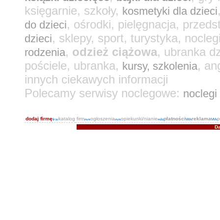
księgarnie, szkoły,
kosmetyki dla dzieci
, ośrodki, pielęgnacja, przeds
do dzieci
, sklepy, sport, turystyka, nocleg
dzieci
,
odzież ciążowa
, ubranka d
rodzenia
pościele, ubranka,
, an
kursy, szkolenia
innych ciekawych informacji
Polecamy serwisy noclegowe:
noclegi
dodaj firmę
katalog firm
ogłoszenia
opiekunki/nianie
płatności
reklama
p
Da