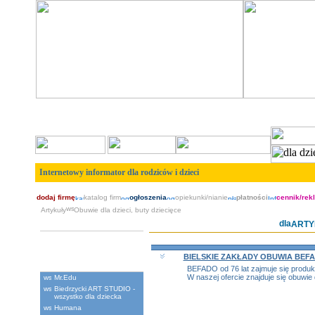
Internetowy informator dla rodziców i dzieci
dodaj firmę
katalog firm
ogłoszenia
opiekunki/nianie
płatności
cennik/rek
Artykuły
Obuwie dla dzieci, buty dziecięce
ART
Artyku³y dzieciêce
BIELSKIE ZAKŁADY OBUWIA BEF
Polecane
BEFADO od 76 lat zajmuje się produk
W naszej ofercie znajduje się obuwie 
Mr.Edu
Biedrzycki ART STUDIO -
wszystko dla dziecka
Humana