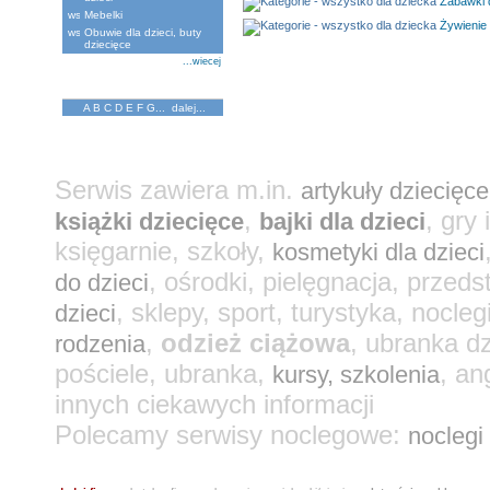
Zabawki 
Mebelki
Żywienie 
Obuwie dla dzieci, buty
dziecięce
...wiecej
Katalog Firm
A
B
C
D
E
F
G
...
dalej...
Serwis zawiera m.in.
artykuły dziecięce
,
, gry
książki dziecięce
bajki dla dzieci
księgarnie, szkoły,
kosmetyki dla dzieci
, ośrodki, pielęgnacja, przeds
do dzieci
, sklepy, sport, turystyka, nocleg
dzieci
,
odzież ciążowa
, ubranka d
rodzenia
pościele, ubranka,
, an
kursy, szkolenia
innych ciekawych informacji
Polecamy serwisy noclegowe:
noclegi