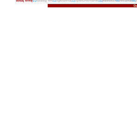
dodaj firmę
katalog firm
ogłoszenia
opiekunki/nianie
płatności
reklama
p
Da