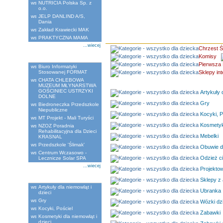
NUTRICIA Polska Sp. z
o.o.
JELP DANLIND A/S,
Dania
Zakład Krawiecki MAK
PRAKTYCZNA MAMA
...wiecej
Chrzest Ś
Komisy
Ostatnio dodane
Pierwsza 
Biuro Informatyki
Stosowanej FORMAT
Sklepy in
CHATA CHLEBOWA
MUZEUM MŁYNARSTWA
GOŚCINIEC USTRZYKI
Artykuły d
DOLNE
Gry
Biedroneczka Przedszkole
Niepubliczne
Kocyki, P
MT Projekt - Mali Turyści
Kosmetyki
NZOZ Poradnia
Rehabilitacyjna dla Dzieci
Mebelki
KRASNAL
Przedszkole 'Ślimak'
Obuwie dl
Centrum Wczasowo -
Odzież c
Lecznicze Solar SPA
...wiecej
Projektow
Kategorie
Sklepy z 
Artykuły dla niemowląt i
Ubranka
dzieci
Gry
Wózki dz
Kocyki, Pościel
Zabawki
Kosmetyki dla niemowląt i
dzieci