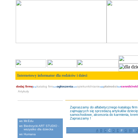
Internetowy informator dla rodziców i dzieci
dodaj firmę
katalog firm
ogłoszenia
opiekunki/nianie
płatności
cennik/rek
Artykuły
Artyku³y dzieciêce
Zapraszamy do alfabetycznego katalogu firm 
zajmujących się sprzedażą artykułów dziecięcyc
samochodowe, aksesoria do karmienia, kremy pi
Polecane
Zapraszamy !
Mr.Edu
Biedrzycki ART STUDIO -
wszystko dla dziecka
A
B
C
D
E
G
H
J
Ć
F
I
Humana