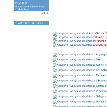
Mebelki
Obuwie dla dzieci, buty
dziecięce
...wiecej
Katalog Firm
A
B
C
D
E
F
G
...
dalej...
Chrzest Ś
Komisy
Pierwsza 
Sklepy in
Artykuły d
Gry
Kocyki, P
Kosmetyki
Mebelki
Obuwie dl
Odzież c
Projektow
Sklepy z 
Ubranka
Wózki dz