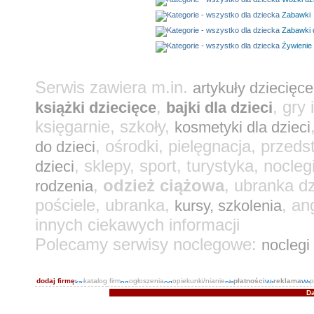
Zabawki
Zabawki 
Żywienie 
Serwis zawiera m.in.
artykuły dziecięce
,
, gry
książki dziecięce
bajki dla dzieci
księgarnie, szkoły,
kosmetyki dla dzieci
, ośrodki, pielęgnacja, przeds
do dzieci
, sklepy, sport, turystyka, nocleg
dzieci
,
odzież ciążowa
, ubranka d
rodzenia
pościele, ubranka,
, an
kursy, szkolenia
innych ciekawych informacji
Polecamy serwisy noclegowe:
noclegi
dodaj firmę
katalog firm
ogłoszenia
opiekunki/nianie
płatności
reklama
p
Da