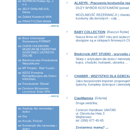
NUTRICIA Polska Sp. z
ALADYN - Pracownia kostiumów tea
o.o.
DUŻY WYBÓR KOSTIUMÓW (ponad 1
JELP DANLIND A/S,
Dania
MOŻLIWOŚĆ REZERWACJI ( również t
Zakład Krawiecki MAK
kostiumy dla dorosłych - cały ...
PRAKTYCZNA MAMA
...wiecej
BABY COLLECTION
[Raszyn Rybie]
Ostatnio dodane
Nasza firma od 1997 roku jest wyłaczn
Biuro Informatyki
dostępne są w sklepach firmowych Chi
Stosowanej FORMAT
CHATA CHLEBOWA
MUZEUM MŁYNARSTWA
GOŚCINIEC USTRZYKI
Biedrzycki ART STUDIO - wszystko d
DOLNE
Sklep z artykułami dla dzieci i niemow
Biedroneczka Przedszkole
kojce, chodziki, huśtawki, ubranka ...
Niepubliczne
MT Projekt - Mali Turyści
NZOZ Poradnia
Rehabilitacyjna dla Dzieci
CHABER - WSZYSTKO DLA DZIECK
KRASNAL
Jako bezpośredni importer proponujem
Przedszkole 'Ślimak'
śpiochy, komplety dziecięce i niemowlęc
Centrum Wczasowo -
Lecznicze Solar SPA
...wiecej
CiaoMamma
[Gdynia]
Druga siedziba;
Kategorie
Artykuły dla niemowląt i
Centrum Handlowe JANTAR
dzieci
ul. Obrońców Helu 3
Gry
Wejherowo
tel: (058) 677-45-65
Kocyki, Pościel
Kosmetyki dla niemowląt i
Zostaniesz mamą? ...
dzieci