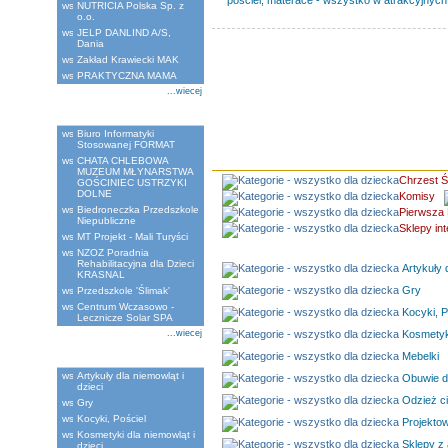
pościel, materace - wszystko w atrakcyjnyc
NUTRICIA Polska Sp. z
o.o.
JELP DANLIND A/S,
Dania
Zakład Krawiecki MAK
PRAKTYCZNA MAMA
...wiecej
Ostatnio dodane
Biuro Informatyki
Stosowanej FORMAT
CHATA CHLEBOWA
MUZEUM MŁYNARSTWA
Chrzest Ś
GOŚCINIEC USTRZYKI
DOLNE
Komisy
Biedroneczka Przedszkole
Pierwsza 
Niepubliczne
Sklepy in
MT Projekt - Mali Turyści
NZOZ Poradnia
Rehabilitacyjna dla Dzieci
Artykuły d
KRASNAL
Gry
Przedszkole 'Ślimak'
Centrum Wczasowo -
Kocyki, P
Lecznicze Solar SPA
...wiecej
Kosmetyki
Mebelki
Kategorie
Artykuły dla niemowląt i
Obuwie dl
dzieci
Odzież c
Gry
Kocyki, Pościel
Projektow
Kosmetyki dla niemowląt i
Sklepy z 
dzieci