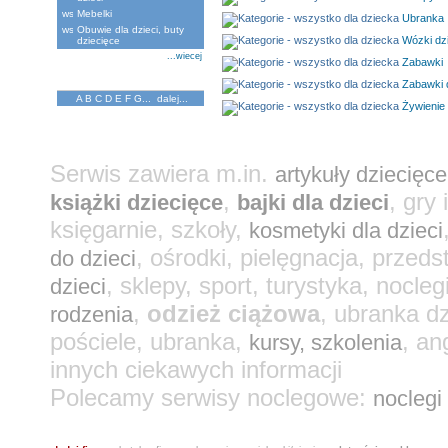
Mebelki
Ubranka
Obuwie dla dzieci, buty
Wózki dz
dziecięce
...wiecej
Zabawki
Katalog Firm
Zabawki 
A
B
C
D
E
F
G
...
dalej...
Żywienie 
Serwis zawiera m.in.
artykuły dziecięce
,
, gry
książki dziecięce
bajki dla dzieci
księgarnie, szkoły,
kosmetyki dla dzieci
, ośrodki, pielęgnacja, przeds
do dzieci
, sklepy, sport, turystyka, nocleg
dzieci
,
odzież ciążowa
, ubranka d
rodzenia
pościele, ubranka,
, an
kursy, szkolenia
innych ciekawych informacji
Polecamy serwisy noclegowe:
noclegi