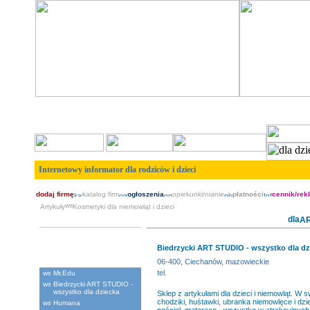
Internetowy informator dla rodziców i dzieci
dodaj firmę
katalog firm
ogłoszenia
opiekunki/nianie
płatności
cennik/rek
Artykuły
Kosmetyki dla niemowląt i dzieci
A
Artyku³y dzieciêce
Biedrzycki ART STUDIO - wszystko dla dz
Polecane
06-400, Ciechanów, mazowieckie
tel.
Mr.Edu
Biedrzycki ART STUDIO -
wszystko dla dziecka
Sklep z artykułami dla dzieci i niemowląt. W s
chodziki, huśtawki, ubranka niemowlęce i dzie
Humana