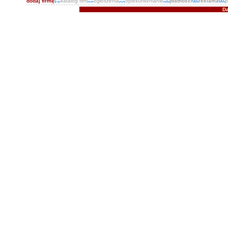
dodaj firmę
katalog firm
ogłoszenia
opiekunki/nianie
płatności
reklama
p
Da