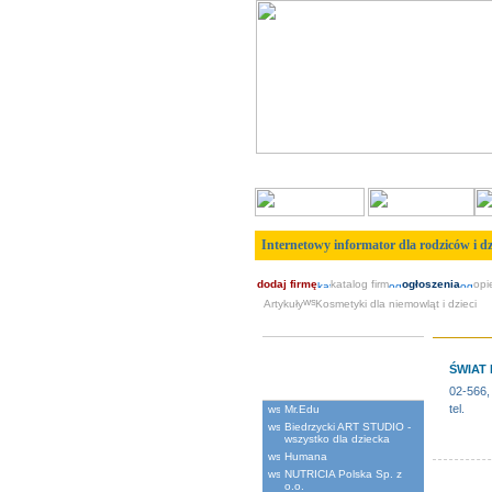
Internetowy informator dla rodziców i dz
dodaj firmę
katalog firm
ogłoszenia
opi
Artykuły
Kosmetyki dla niemowląt i dzieci
Artyku³y dzieciêce
ŚWIAT
Polecane
02-566,
tel.
Mr.Edu
Biedrzycki ART STUDIO -
wszystko dla dziecka
Humana
NUTRICIA Polska Sp. z
o.o.