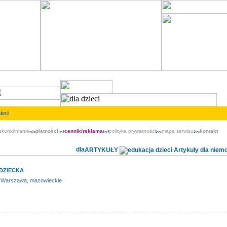
ieci
ekunki/nianie
płatności
cennik/reklama
polityka prywatności
mapa serwisu
kontakt
ARTYKUŁY
Artykuły dla niemo
 DZIECKA
 Warszawa, mazowieckie