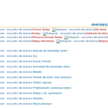
WYBIER
Chrzest Święty
Dla mamy
Komisy
Opiekunki do dzieci
Pierwsza Komunia Święta
Sklepy internetowe
Wypoży
Artykuły dla niemowląt i dzieci
Gry
Kocyki, Pościel
Kosmetyki dla niemowląt i dzieci
Mebelki
Obuwie dla dzieci, buty dziecięce
Odzież ciążowa
Projektowanie i aranżacja wnętrz
Sklepy z art. sportowymi
Ubranka
Wózki dziecięce