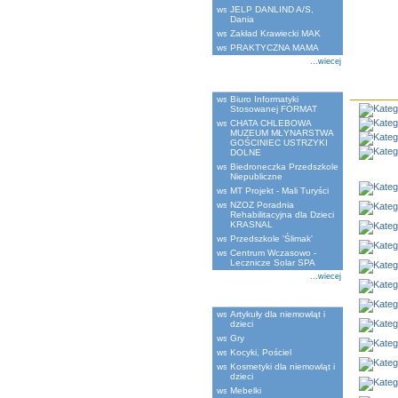
JELP DANLIND A/S,
Dania
Zakład Krawiecki MAK
PRAKTYCZNA MAMA
...wiecej
Ostatnio dodane
Biuro Informatyki
Stosowanej FORMAT
CHATA CHLEBOWA
MUZEUM MŁYNARSTWA
GOŚCINIEC USTRZYKI
DOLNE
Biedroneczka Przedszkole
Niepubliczne
MT Projekt - Mali Turyści
NZOZ Poradnia
Rehabilitacyjna dla Dzieci
KRASNAL
Przedszkole 'Ślimak'
Centrum Wczasowo -
Lecznicze Solar SPA
...wiecej
Kategorie
Artykuły dla niemowląt i
dzieci
Gry
Kocyki, Pościel
Kosmetyki dla niemowląt i
dzieci
Mebelki